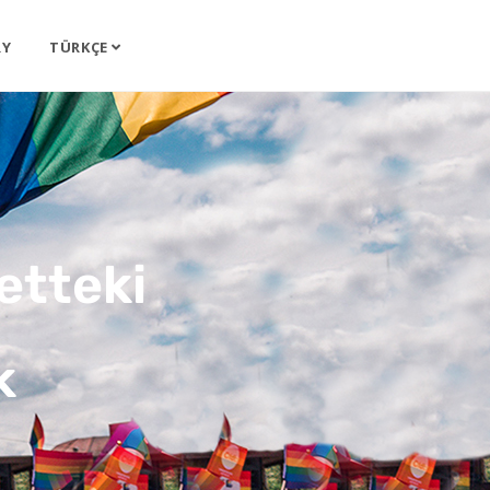
RY
TÜRKÇE
etteki
k