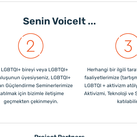
Senin VoiceIt ...
r LGBTQI+ bireyi veya LGBTQI+
Herhangi bir ilgili ta
uluşunun üyesiyseniz, LGBTQI+
faaliyetlerimize (tartış
arı Güçlendirme Seminerlerimize
LGBTQI + aktivizm atöl
atılmak için bizimle iletişime
Aktivizmi, Teknoloji ve 
geçmekten çekinmeyin.
katılabili