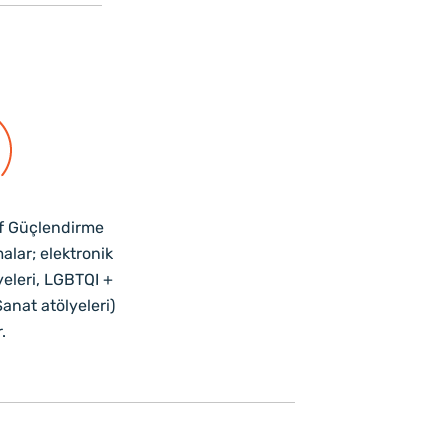
raf Güçlendirme
malar; elektronik
yeleri, LGBTQI +
Sanat atölyeleri)
r.