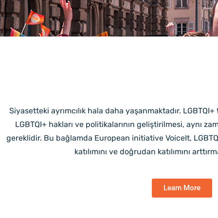
Siyasetteki ayrımcılık hala daha yaşanmaktadır. LGBTQI+ t
LGBTQI+ hakları ve politikalarının geliştirilmesi, aynı za
gereklidir. Bu bağlamda European initiative VoiceIt, LGBTQI
katılımını ve doğrudan katılımını arttır
Learn More